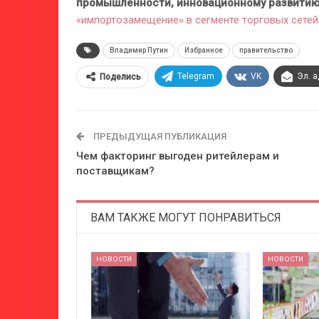
промышленности, инновационному развитию
«импортозамещение» в сегменте торговых сетей
Владимир Путин
Избранное
правительство
Telegram
VK
Эл. 
Поделись
ПРЕДЫДУЩАЯ ПУБЛИКАЦИЯ
Чем факторинг выгоден ритейлерам и
поставщикам?
ВАМ ТАКЖЕ МОГУТ ПОНРАВИТЬСЯ
НОВОСТИ
НОВОСТИ