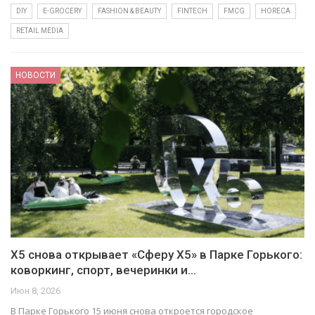
DIY
E-GROCERY
FASHION & BEAUTY
FINTECH
FMCG
HORECA
RETAIL MEDIA
НОВОСТИ
Х5 снова открывает «Сферу Х5» в Парке Горького:
коворкинг, спорт, вечеринки и…
Июн 8, 2026
В Парке Горького 15 июня снова откроется городское