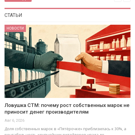
СТАТЬИ
НОВОСТИ
рок не
«ВинЛаб» и Самокат запустили общую витри
приложении сети
Авг 6, 2026
30%, а
В мобильном приложении «ВинЛаб» появилась цифрова
витрина Самоката: к напиткам можно добрать закуски 