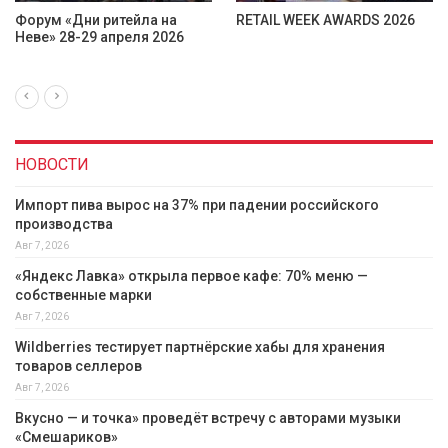
RDS 2026
«Дни ритейла в Нижнем
27–28 августа 202
Новгороде»: эксперты
состоится
обсудят точки…
межрегиональный
НОВОСТИ
Импорт пива вырос на 37% при падении российского
производства
Авг 7, 2026
«Яндекс Лавка» открыла первое кафе: 70% меню —
собственные марки
Авг 7, 2026
Wildberries тестирует партнёрские хабы для хранения
товаров селлеров
Авг 7, 2026
Вкусно — и точка» проведёт встречу с авторами музыки
«Смешариков»