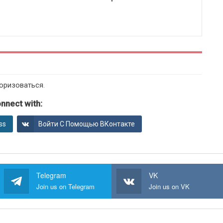
оризоваться
.
nnect with:
ss
Войти С Помощью ВКонтакте
Telegram
VK
Join us on Telegram
Join us on VK