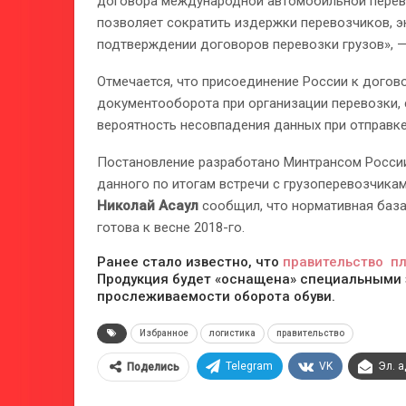
договора международной автомобильной перево
позволяет сократить издержки перевозчиков, э
подтверждении договоров перевозки грузов», —
Отмечается, что присоединение России к догов
документооборота при организации перевозки, 
вероятность несовпадения данных при отправке 
Постановление разработано Минтрансом России
данного по итогам встречи с грузоперевозчикам
Николай Асаул
сообщил, что нормативная баз
готова к весне 2018-го.
Ранее стало известно, что
правительство пл
Продукция будет «оснащена» специальными з
прослеживаемости оборота обуви.
Избранное
логистика
правительство
Telegram
VK
Эл. 
Поделись