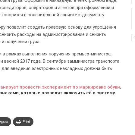
зки груза. Оформлять накладную в электронном виде,
кспедиторов, операторов и агентов при оформлении и
 говорится в пояснительной записке к документу.
ору позволит создать правовую основу для упрощения
снизить расходы на администрирование и снизить
и получении груза.
 в рамках выполнения поручения премьер-министра,
и весной 2017 года. В сентябре замминистра транспорта
а для введения электронных накладных должна быть
анирует провести эксперимент по маркировке обуви
.
наками, которые позволят включить её в систему
адрес
Print