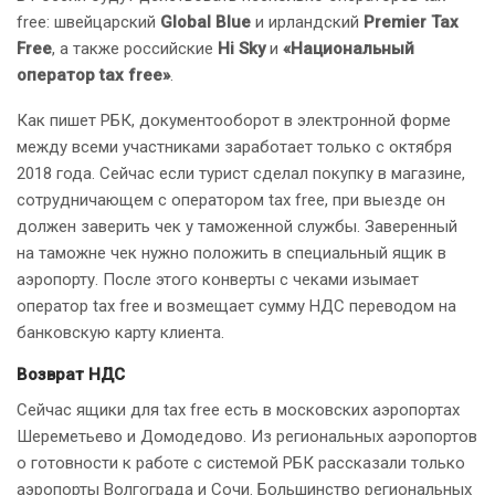
free: швейцарский
Global Blue
и ирландский
Premier Tax
Free
, а также российские
Hi Sky
и
«Национальный
оператор tax free»
.
Как пишет РБК, документооборот в электронной форме
между всеми участниками заработает только с октября
2018 года.​ Сейчас если турист сделал покупку в магазине,
сотрудничающем с оператором tax free, при выезде он
должен заверить чек у таможенной службы. ​Заверенный
на таможне чек нужно положить в специальный ящик в
аэропорту. После этого конверты с чеками изымает
оператор tax free и возмещает сумму НДС переводом на
банковскую карту клиента.
Возврат НДС
Сейчас ящики для tax free есть в московских аэропортах
Шереметьево и Домодедово. Из региональных аэропортов
о готовности к работе с системой РБК рассказали только
аэропорты Волгограда и Сочи. Большинство региональных