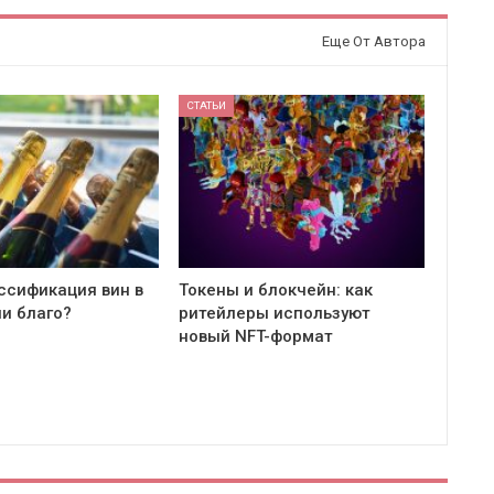
Еще От Автора
СТАТЬИ
ссификация вин в
Токены и блокчейн: как
ли благо?
ритейлеры используют
новый NFT-формат