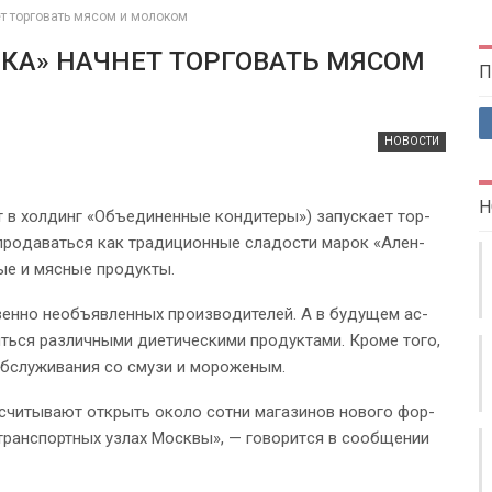
ет торговать мясом и молоком
НКА» НАЧНЕТ ТОРГОВАТЬ МЯСОМ
П
НОВОСТИ
Н
 в хол­динг «Объеди­нен­ные кон­ди­те­ры») за­пус­ка­ет тор­
 про­да­вать­ся как тра­ди­ци­он­ные сла­до­сти ма­рок «Ален­
ные и мяс­ные про­дук­ты.
ен­но не­объяв­лен­ных про­из­во­ди­те­лей. А в бу­ду­щем ас­
ь­ся раз­лич­ны­ми ди­е­ти­че­ски­ми про­дук­та­ми. Кро­ме то­го,
об­слу­жи­ва­ния со сму­зи и мо­ро­же­ным.
чи­ты­ва­ют от­крыть око­ло сот­ни ма­га­зи­нов но­во­го фор­
транс­порт­ных уз­лах Моск­вы», — го­во­рит­ся в со­об­ще­нии