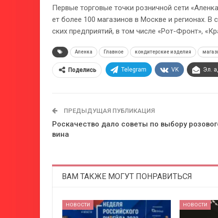
Пер­вые тор­го­вые точ­ки роз­нич­ной се­ти «Ален­
ет бо­лее 100 ма­га­зи­нов в Москве и ре­ги­о­нах. В
ских пред­при­я­тий, в том чис­ле «Рот-Фронт», «Кр
Аленка
Главное
кондитерские изделия
магаз
Telegram
VK
Эл. 
Поделись
ПРЕДЫДУЩАЯ ПУБЛИКАЦИЯ
Роскачество дало советы по выбору розовог
вина
ВАМ ТАКЖЕ МОГУТ ПОНРАВИТЬСЯ
НОВОСТИ
НОВОСТИ