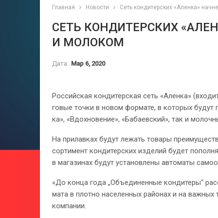
Главная
Новости
Сеть кондитерских «Аленка» начн
СЕТЬ КОНДИТЕРСКИХ «АЛЕ
И МОЛОКОМ
Дата:
Мар 6, 2020
Рос­сий­ская кон­ди­тер­ская сеть «Ален­ка» (вхо­дит
го­вые точ­ки в но­вом фор­ма­те, в ко­то­рых бу­дут
ка», «Вдох­но­ве­ние», «Ба­ба­ев­ский», так и мо­лоч­
На при­лав­ках бу­дут ле­жать то­ва­ры пре­иму­ще­ств
сор­ти­мент кон­ди­тер­ских из­де­лий бу­дет по­пол­нят
в ма­га­зи­нах бу­дут уста­нов­ле­ны ав­то­ма­ты са­мо­
«До кон­ца го­да „Объеди­нен­ные кон­ди­те­ры“ рас­с
ма­та в плот­но на­се­лен­ных райо­нах и на важ­ных 
ком­па­нии.