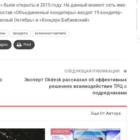
ка» бы­ли от­крыты в 2015 го­ду. На дан­ный мо­мент сеть име­
 со­став «Объеди­нен­ные кон­ди­те­ры» вхо­дят 19 кон­ди­тер­
ас­ный Ок­тябрь» и «Кон­церн Ба­ба­ев­ский».
ины
продукты
розничная торговля
адрес
Print
СЛЕДУЮЩАЯ ПУБЛИКАЦИЯ
о
Эксперт Okdesk рассказал об эффективных
решениях взаимодействия ТРЦ с
подрядчиками
Еще От Автора
НОВОСТИ