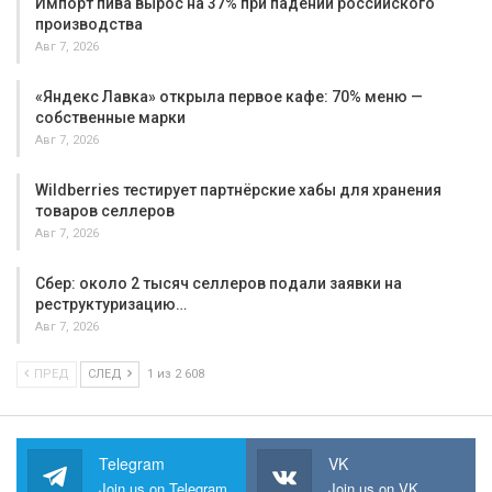
Импорт пива вырос на 37% при падении российского
производства
Авг 7, 2026
«Яндекс Лавка» открыла первое кафе: 70% меню —
собственные марки
Авг 7, 2026
Wildberries тестирует партнёрские хабы для хранения
товаров селлеров
Авг 7, 2026
Сбер: около 2 тысяч селлеров подали заявки на
реструктуризацию…
Авг 7, 2026
ПРЕД
СЛЕД
1 из 2 608
Telegram
VK
Join us on Telegram
Join us on VK