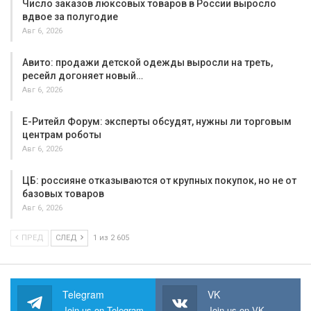
Число заказов люксовых товаров в России выросло
вдвое за полугодие
Авг 6, 2026
Авито: продажи детской одежды выросли на треть,
ресейл догоняет новый…
Авг 6, 2026
Е-Ритейл Форум: эксперты обсудят, нужны ли торговым
центрам роботы
Авг 6, 2026
ЦБ: россияне отказываются от крупных покупок, но не от
базовых товаров
Авг 6, 2026
ПРЕД
СЛЕД
1 из 2 605
Telegram
VK
Join us on Telegram
Join us on VK