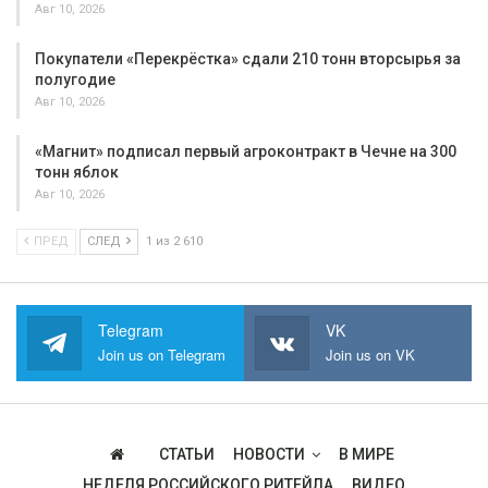
Авг 10, 2026
Покупатели «Перекрёстка» сдали 210 тонн вторсырья за
полугодие
Авг 10, 2026
«Магнит» подписал первый агроконтракт в Чечне на 300
тонн яблок
Авг 10, 2026
ПРЕД
СЛЕД
1 из 2 610
Telegram
VK
Join us on Telegram
Join us on VK
СТАТЬИ
НОВОСТИ
В МИРЕ
НЕДЕЛЯ РОССИЙСКОГО РИТЕЙЛА
ВИДЕО