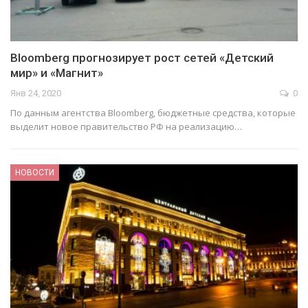
Bloomberg прогнозирует рост сетей «Детский
мир» и «Магнит»
Янв 24, 2020
0
По дан­ным агент­ства Bloomberg, бюд­жет­ные сред­ства, кото­рые
выде­лит новое пра­ви­тельство РФ на реа­ли­за­цию…
НОВОСТИ