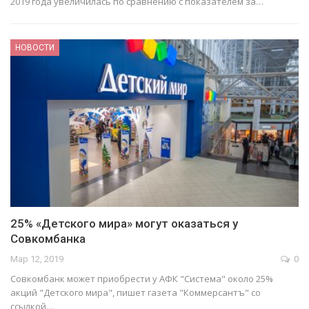
2019 года увеличилась по сравнению с показателем за…
НОВОСТИ
25% «Детского мира» могут оказаться у
Совкомбанка
Мар 12, 2019
0
Совкомбанк может приобрести у АФК "Система" около 25%
акций "Детского мира", пишет газета "Коммерсантъ" со
ссылкой…