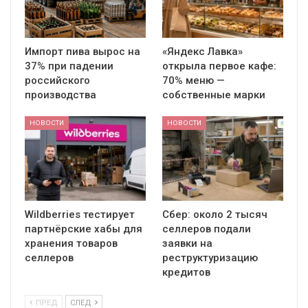
Импорт пива вырос на
«Яндекс Лавка»
37% при падении
открыла первое кафе:
российского
70% меню —
производства
собственные марки
НОВОСТИ
НОВОСТИ
Wildberries тестирует
Сбер: около 2 тысяч
партнёрские хабы для
селлеров подали
хранения товаров
заявки на
селлеров
реструктуризацию
кредитов
ПРЕД
СЛЕД