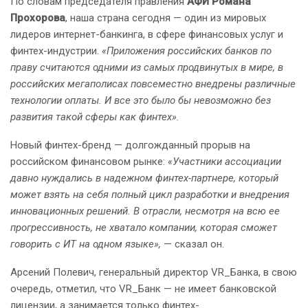
По словам председателя правления
АФИ Романа
Прохорова
, наша страна сегодня — один из мировых
лидеров интернет-банкинга, в сфере финансовых услуг и
финтех-индустрии.
«Приложения российских банков по
праву считаются одними из самых продвинутых в мире, в
российских мегаполисах повсеместно внедрены различные
технологии оплаты. И все это было бы невозможно без
развития такой сферы как финтех».
Новый финтех-бренд — долгожданный прорыв на
российском финансовом рынке:
«Участники ассоциации
давно нуждались в надежном финтех-партнере, который
может взять на себя полный цикл разработки и внедрения
инновационных решений. В отрасли, несмотря на всю ее
прогрессивность, не хватало компании, которая сможет
говорить с ИТ на одном языке»,
— сказал он.
Арсений Полевич, генеральный директор VR_Банка, в свою
очередь, отметил, что VR_Банк — не имеет банковской
лицензии, а занимается только финтех-