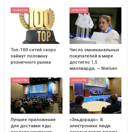
НОВОСТИ
НОВОСТИ
Топ-100 сетей скоро
Число омниканальных
займут половину
покупателей в мире
розничного рынка
достигло 1,5
миллиарда, — Nielsen
НОВОСТИ
НОВОСТИ
Лучшее приложение
«Эльдорадо»: В
для доставки еды
электронике люди
создала компания
сегодня верят людям,