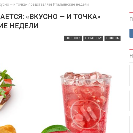
кусно — и точка» представляет Итальянские недели
ЕТСЯ: «ВКУСНО — И ТОЧКА»
П
ИЕ НЕДЕЛИ
НОВОСТИ
E-GROCERY
HORECA
Н