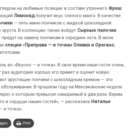
глядом на любимые позиции: в составе утреннего
Фреш
жающий
Лимонад
получит вкус спелого манго. В качестве
ончики
— пять мини-пончиков с жидкой шоколадной
 хруста. В коллекцию также войдут
Сырные палочки
е придут на замену пончикам в середине лета. В июле
вая
специя
«
Приправа — и точка» Оливки и Орегано
,
ггетсами.
ь во «Вкусно — и точка». В свое время наши гости очень
т раз аудитория хорошо его примет и оценит новую
ают хрустящие пончики с шоколадным кремом — это
 обслуживания. В прошлом году на Мексиканские недели
ерес к которым превысил ожидаемый в два раза. Верим,
о в сердцах наших гостей», — рассказала
Наталья
— и точка».
адрес
Print