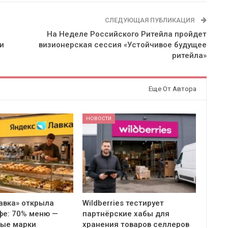
СЛЕДУЮЩАЯ ПУБЛИКАЦИЯ
На Неделе Российского Ритейла пройдет
и
визионерская сессия «Устойчивое будущее
ритейла»
Еще От Автора
НОВОСТИ
авка» открыла
Wildberries тестирует
фе: 70% меню —
партнёрские хабы для
ные марки
хранения товаров селлеров