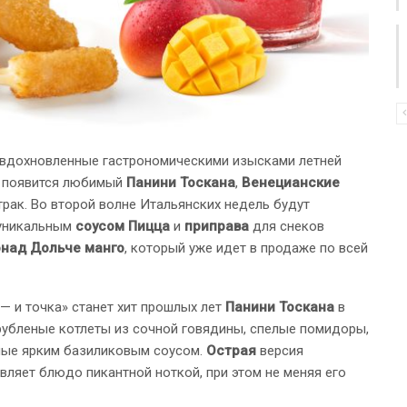
, вдохновленные гастрономическими изысками летней
и появится любимый
Панини Тоскана
,
Венецианские
трак. Во второй волне Итальянских недель будут
уникальным
соусом Пицца
и
приправа
для снеков
над Дольче манго
, который уже идет в продаже по всей
— и точка» станет хит прошлых лет
Панини Тоскана
в
рубленые котлеты из сочной говядины, спелые помидоры,
нные ярким базиликовым соусом.
Острая
версия
авляет блюдо пикантной ноткой, при этом не меняя его