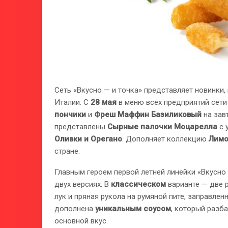
Сеть «Вкусно — и точка» представляет новинки
Италии. С
28 мая
в меню всех предприятий сет
пончики
и
Фреш Маффин Базиликовый
на зав
представлены
Сырные палочки Моцарелла
с 
Оливки и Орегано
. Дополняет коллекцию
Лимо
стране.
Главным героем первой летней линейки «Вкусно 
двух версиях. В
классическом
варианте — две 
лук и пряная рукола на румяной пите, заправле
дополнена
уникальным соусом
, который разб
основной вкус.