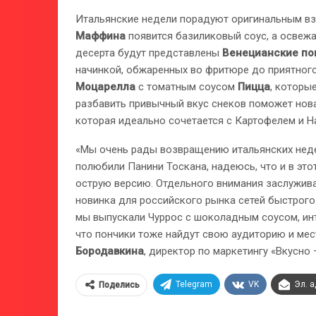
Итальянские недели порадуют оригинальным вз
Маффина
появится базиликовый соус, а осве
десерта будут представлены
Венецианские п
начинкой, обжаренных во фритюре до приятного
Моцарелла
с томатным соусом
Пицца
, которы
разбавить привычный вкус снеков поможет но
которая идеально сочетается с Картофелем и На
«Мы очень рады возвращению итальянских недел
полюбили Панини Тоскана, надеюсь, что и в это
острую версию. Отдельного внимания заслужив
новинка для российского рынка сетей быстрого
мы выпускали Чуррос с шоколадным соусом, инт
что пончики тоже найдут свою аудиторию и мест
Бородавкина
, директор по маркетингу «Вкусно 
Telegram
VK
Эл. 
Поделись