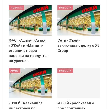
НОВОСТИ
НОВОСТИ
ФАС: «Ашан», «Атак»,
Сеть «О’кей»
«О’Кей» и «Магнит»
заключила сделку с X5
ограничат свои
Group
наценки на продукты
на уровне…
АРХИВ
НОВОСТИ
«О’КЕЙ» назначила
«О’КЕЙ» рассказал о
директоров по
предпочтениях