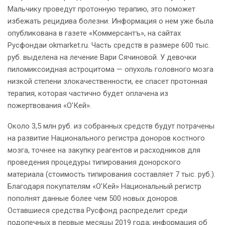
Мальчику проведут протонную терапию, это поможет
избежать рецидива болезни. Информация о нем уже была
опубликована в газете «Коммерсантъ», на сайтах
Русфондаи okmarket.ru. Часть средств в размере 600 тыс.
руб. выделена на лечение Вари Сячиновой. У девочки
пиломиксоидная астроцитома — опухоль головного мозга
низкой степени злокачественности, ее спасет протонная
терапия, которая частично будет оплачена из
пожертвования «О’Кей».
Около 3,5 млн руб. из собранных средств будут потрачены
на развитие Национального регистра доноров костного
мозга, точнее на закупку реагентов и расходников для
проведения процедуры типирования донорского
материала (стоимость типирования составляет 7 тыс. руб.).
Благодаря покупателям «О’Кей» Национальный регистр
пополнят данные более чем 500 новых доноров.
Оставшиеся средства Русфонд распределит среди
подопечных в первые месяцы 2019 года; информация об