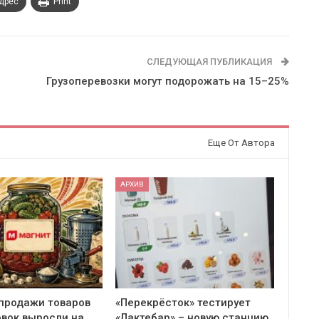
адрес
Print
СЛЕДУЮЩАЯ ПУБЛИКАЦИЯ
Грузоперевозки могут подорожать на 15–25%
Еще От Автора
АРХИВ
 продажи товаров
«Перекрёсток» тестирует
овок выросли на
«Лактебар» – новую станцию