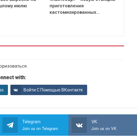
ошлому июлю
приготовления
кастомизированных…
оризоваться
.
nnect with:
ss
Войти С Помощью ВКонтакте
Telegram
VK
Join us on Telegram
Join us on VK