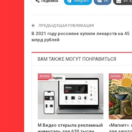
Telegram
VK
Эл. 
Поделись
ПРЕДЫДУЩАЯ ПУБЛИКАЦИЯ
В 2021 году россияне купили лекарств на 45
млрд рублей
ВАМ ТАКЖЕ МОГУТ ПОНРАВИТЬСЯ
АРХИВ
АРХИВ
М.Видео открыла рекламный
«Магнит»:
инвентарь для 630 тысяч
для загот