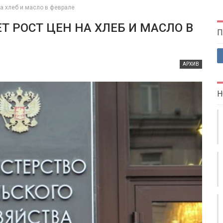
на хлеб и масло в феврале
 РОСТ ЦЕН НА ХЛЕБ И МАСЛО В
П
АРХИВ
Н