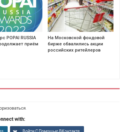
урс POPAI RUSSIA
На Московской фондовой
родолжает приём
бирже обвалились акции
российских ритейлеров
оризоваться
.
nnect with:
ss
Войти С Помощью ВКонтакте