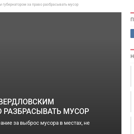
м губернатором за право разбрасывать мусор
П
Н
СВЕРДЛОВСКИМ
О РАЗБРАСЫВАТЬ МУСОР
зание за выброс мусора в местах, не