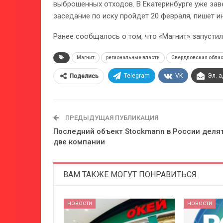
выброшенных отходов. В Екатеринбурге уже за
заседание по иску пройдет 20 февраля, пишет и
Ранее сообщалось о том, что «Магнит» запусти
Магнит
региональные власти
Свердловская обла
Telegram
VK
Эл. 
Поделись
ПРЕДЫДУЩАЯ ПУБЛИКАЦИЯ
Последний объект Stockmann в России деля
две компании
ВАМ ТАКЖЕ МОГУТ ПОНРАВИТЬСЯ
НОВОСТИ
НОВОСТИ