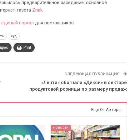
вершилось предварительное заседание, основное
нтернет-газета
Znak
.
л
единый портал
для поставщиков.
сть
суд
адрес
Print
СЛЕДУЮЩАЯ ПУБЛИКАЦИЯ
т
«Лента» обогнала «Дикси» в секторе
продуктовой розницы по размеру продаж
Еще От Автора
НОВОСТИ