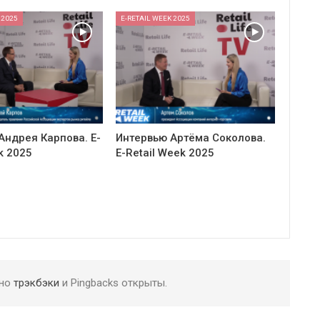
 2025
E-RETAIL WEEK 2025
Андрея Карпова. E-
Интервью Артёма Соколова.
k 2025
E-Retail Week 2025
 но
трэкбэки
и Pingbacks открыты.