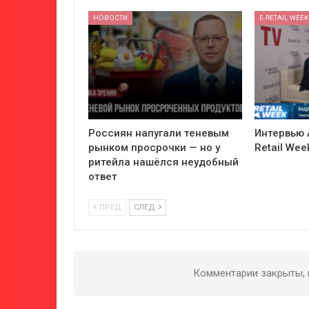
НОВОСТИ
E-RETAIL WEEK
Россиян напугали теневым
Интервью 
рынком просрочки — но у
Retail Wee
ритейла нашёлся неудобный
ответ
ПРЕД
СЛЕД
Комментарии закрыты,