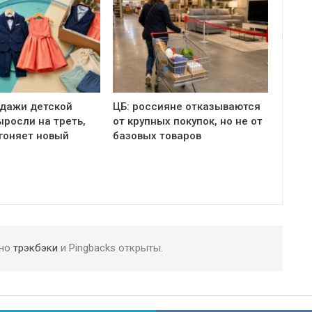
одажи детской
ЦБ: россияне отказываются
росли на треть,
от крупных покупок, но не от
гоняет новый
базовых товаров
 но
трэкбэки
и Pingbacks открыты.