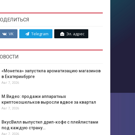
ОДЕЛИТЬСЯ
VK
Telegram
Эл. адрес
ОВОСТИ
«Монетка» запустила ароматизацию магазинов
в Екатеринбурге
Авг 7, 2026
М.Видео: продажи аппаратных
криптокошельков выросли вдвое за квартал
Авг 7, 2026
ВкусВилл выпустил дрип-кофе с плейлистами
под каждую страну…
Авг 7, 2026