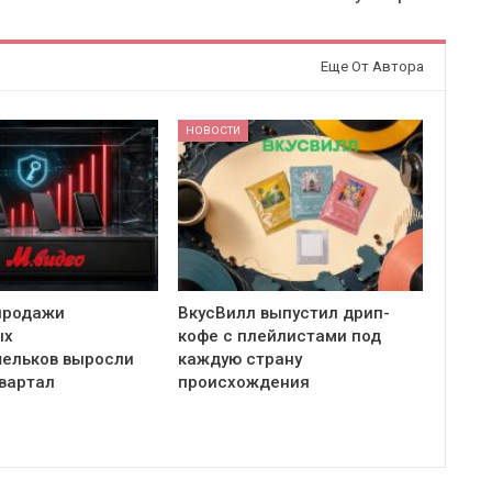
Еще От Автора
НОВОСТИ
продажи
ВкусВилл выпустил дрип-
ых
кофе с плейлистами под
ельков выросли
каждую страну
квартал
происхождения