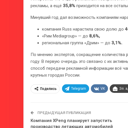
рекламы, а ещё
35,8%
приходится на все осталь
Минувший год дал возможность компаниям нарас
компания Russ нарастила свою долю до
4
«Рим Mediagroup» — до
8,6%,
региональная группа «Дрим» — до
3,1%.
По мнению экспертов, сокращение количества 
году. В первую очередь это связано с их акт
способ передачи рекламной информации всё чащ
крупных городах России.
Telegram
VK
Эл. 
Поделись
ПРЕДЫДУЩАЯ ПУБЛИКАЦИЯ
Компания XPeng планирует запустить
производство летающих автомобилей