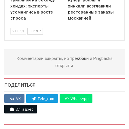
Триллион на секонд-
Купер: роллы и
хендах: эксперты
хинкали возглавили
усомнились в росте
ресторанные заказы
спроса
москвичей
ПРЕД
СЛЕД
Комментарии закрыты, но
трэкбэки
и Pingbacks
открыты.
ПОДЕЛИТЬСЯ
VK
Telegram
WhatsApp
Эл. адрес