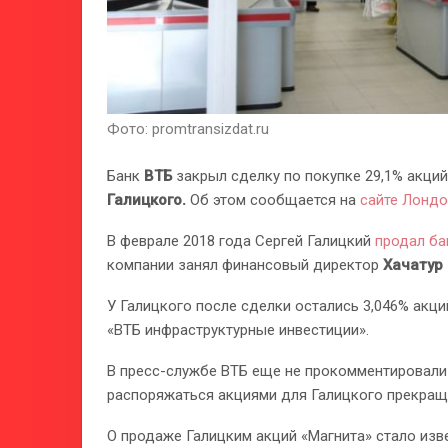
Фото: promtransizdat.ru
Банк
ВТБ
закрыл сделку по покупке 29,1% акций
Галицкого.
Об этом сообщается на
сайте Лондо
В феврале 2018 года Сергей Галицкий
продал ба
компании занял финансовый директор
Хачатур
У Галицкого после сделки остались 3,046% акц
«ВТБ инфраструктурные инвестиции».
В пресс-службе ВТБ еще не прокомментировали 
распоряжаться акциями для Галицкого прекраще
О продаже Галицким акций «Магнита» стало изве