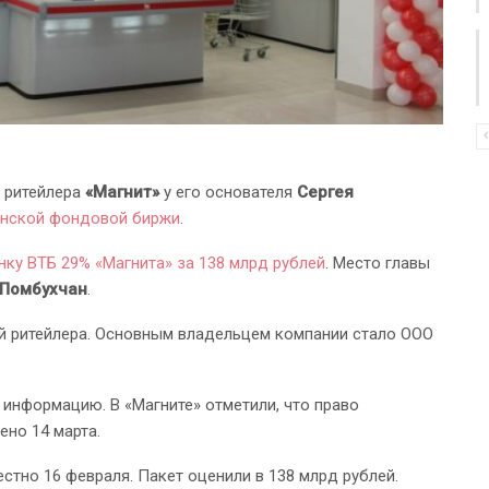
 ритейлера
«Магнит»
у его основателя
Сергея
нской фондовой биржи
.
нку ВТБ 29% «Магнита» за 138 млрд рублей
. Место главы
 Помбухчан
.
ий ритейлера. Основным владельцем компании стало ООО
информацию. В «Магните» отметили, что право
но 14 марта.
стно 16 февраля. Пакет оценили в 138 млрд рублей.