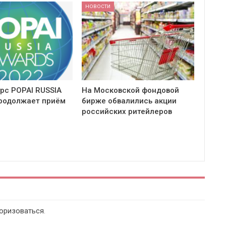
НОВОСТИ
урс POPAI RUSSIA
На Московской фондовой
родолжает приём
бирже обвалились акции
российских ритейлеров
оризоваться
.