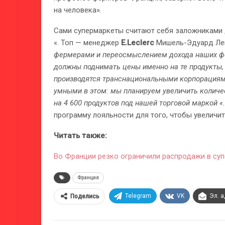
на человека».
Сами супермаркеты считают себя заложниками д
«. Топ — менеджер
E.Leclerc
Мишель-Эдуард Лек
фермерами и переосмыслением дохода наших фе
должны поднимать цены именно на те продукты, 
производятся транснациональными корпорациям
умными в этом: мы планируем увеличить количес
на 4 600 продуктов под нашей торговой маркой «
программу лояльности для того, чтобы увеличи
Читать также:
Во Франции резко ограничили распродажи в су
Франция
Telegram
VK
Эл. 
Поделись