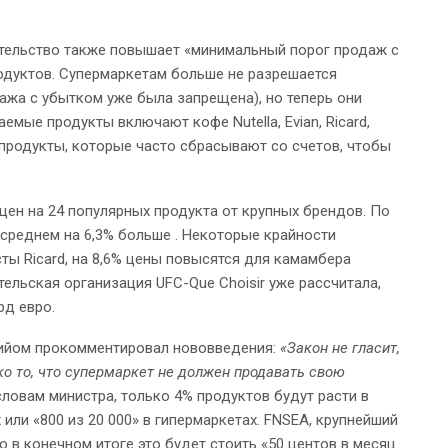
ительство также повышает «минимальный порог продаж с
одуктов. Супермаркетам больше не разрешается
ажа с убытком уже была запрещена), но теперь они
мые продукты включают кофе Nutella, Evian, Ricard,
се продукты, которые часто сбрасывают со счетов, чтобы
 цен на 24 популярных продукта от крупных брендов. По
 среднем на 6,3% больше . Некоторые крайности
ы Ricard, на 8,6% цены повысятся для камамбера
ительская организация UFC-Que Choisir уже рассчитала,
рд евро.
Гийом прокомментировал нововведения:
«Закон не гласит,
ко то, что супермаркет не должен продавать свою
словам министра, только 4% продуктов будут расти в
 или «800 из 20 000» в гипермаркетах. FNSEA, крупнейший
 в конечном итоге это будет стоить «50 центов в месяц