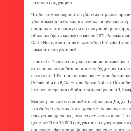
за свою продукцию.
Чтобы компенсировать «убытки» отрасли, прав
убытками» для большого списка популярных пр
продавать эти продукты по покупной цене (прод
обязаны брать маржу не менее 10%. Рассматривае
Carte Noire, кока-колу и камамбер Président: в
заманить покупателей.
Газета Le Parisien получила список повышенных
их словам, потребитель должен будет платить в
включают 10% -ное повышение — для банки паст
Président и на 8,4% — для банки Nutella. Потреб
что вся операция обойдется французов в 1,4 мл
Министр сельского хозяйства Франции Дидье 
что Nutella должна стать дороже. Написано толь
продукцию дешевле, чем за нее заплатили».
По 
цене: «500 из 13 000 продуктов» в супермаркетах
профсоюз фермеров Франции, заверяет всех, что