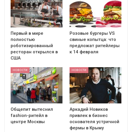
Первый в мире
Розовые бургеры VS
полностью
свиные копытца: что
роботизированный
предложат ритейлеры
ресторан открылся в
к 14 февраля
США
НОВОСТИ
НОВОСТИ
Общепит вытеснил
Аркадий Новиков
fashion-ритейл в
привлек в бизнес
центре Москвы
основателя устричной
фермы в Крыму