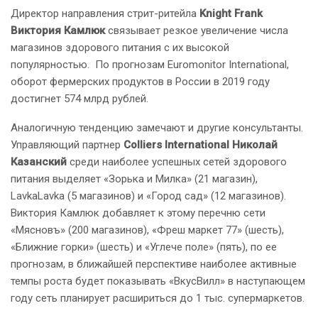
Директор направления стрит-ритейла
Knight Frank
Виктория Камлюк
связывает резкое увеличение числа
магазинов здорового питания с их высокой
популярностью. По прогнозам Euromonitor International,
оборот фермерских продуктов в России в 2019 году
достигнет 574 млрд рублей.
Аналогичную тенденцию замечают и другие консультанты.
Управляющий партнер
Colliers International Николай
Казанский
среди наиболее успешных сетей здорового
питания выделяет «Зорька и Милка» (21 магазин),
LavkaLavka (5 магазинов) и «Город сад» (12 магазинов).
Виктория Камлюк добавляет к этому перечню сети
«Мясновъ» (200 магазинов), «Фреш маркет 77» (шесть),
«Ближние горки» (шесть) и «Углече поле» (пять), по ее
прогнозам, в ближайшей перспективе наиболее активные
темпы роста будет показывать «ВкусВилл» в наступающем
году сеть планирует расшириться до 1 тыс. супермаркетов.