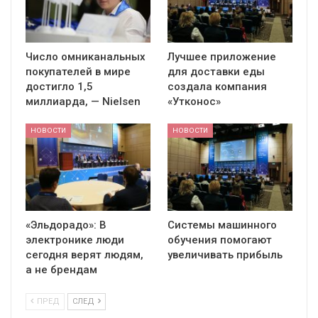
Число омниканальных
Лучшее приложение
покупателей в мире
для доставки еды
достигло 1,5
создала компания
миллиарда, — Nielsen
«Утконос»
НОВОСТИ
НОВОСТИ
«Эльдорадо»: В
Системы машинного
электронике люди
обучения помогают
сегодня верят людям,
увеличивать прибыль
а не брендам
ПРЕД
СЛЕД