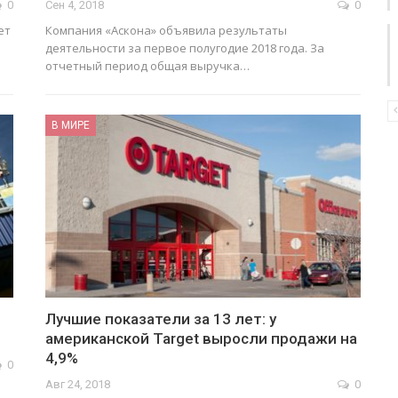
0
Сен 4, 2018
0
ет
Компания «Аскона» объявила результаты
деятельности за первое полугодие 2018 года. За
отчетный период общая выручка…
В МИРЕ
Лучшие показатели за 13 лет: у
американской Target выросли продажи на
4,9%
0
Авг 24, 2018
0