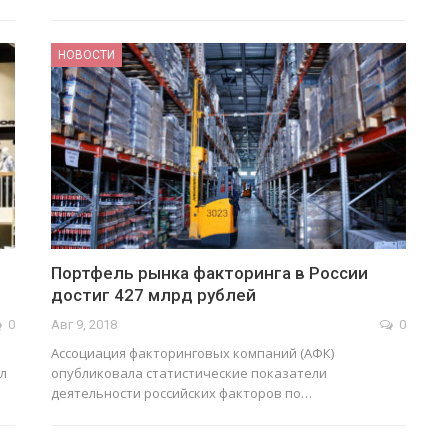
НОВОСТИ
Портфель рынка факторинга в России
достиг 427 млрд рублей
0
Авг 9, 2018
0
Ассоциация факторинговых компаний (АФК)
л
опубликовала статистические показатели
деятельности российских факторов по…