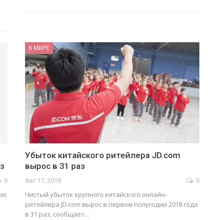
В МИРЕ
Убыток китайского ритейлера JD.com
аз
вырос в 31 раз
0
Авг 17, 2018
0
ил
Чистый убыток крупного китайского онлайн-
ритейлера JD.com вырос в первом полугодии 2018 года
в 31 раз, сообщает…