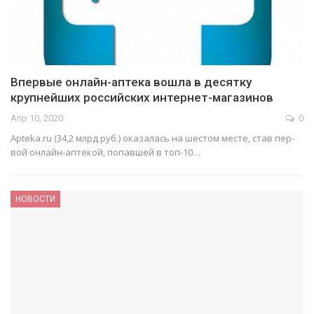
Впервые онлайн-аптека вошла в десятку
крупнейших российских интернет-магазинов
Апр 10, 2020
0
Apteka.ru (34,2 млрд руб.) ока­за­лась на ше­стом ме­сте, став пер­
вой он­лайн-ап­те­кой, по­пав­шей в топ-10…
НОВОСТИ