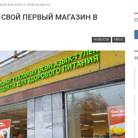
рвый магазин в Нефтекамске
 СВОЙ ПЕРВЫЙ МАГАЗИН В
П
НОВОСТИ
FMCG
Н