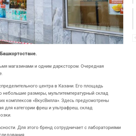
 Башкортостане.
ьмя магазинами и одним даркстором. Очередная
е.
спределительного центра в Казани. Его площадь
ьно небольшие размеры, мультитемпературный склад
ких комплексов «ВкусВилла». Здесь предусмотрены
ая для категории фреш и ультрафреш, склад
озки.
асности. Для этого бренд сотрудничает с лабораториями
сследования.