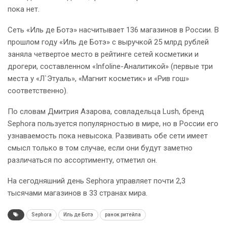
пока нет.
Сеть «Иль де Ботэ» насчитывает 136 магазинов в России. В
прошлом году «Иль де Ботэ» с выручкой 25 млрд рублей
заняла четвертое место в рейтинге сетей косметики и
дрогери, составленном «Infoline-Аналитикой» (первые три
места у «Л`Этуаль», «Магнит косметик» и «Рив гош»
соответственно).
По словам Дмитрия Азарова, совладельца Lush, бренд
Sephora пользуется популярностью в мире, но в России его
узнаваемость пока невысока. Развивать обе сети имеет
смысл только в том случае, если они будут заметно
различаться по ассортименту, отметил он.
На сегодняшний день Sephora управляет почти 2,3
тысячами магазинов в 33 странах мира.
Sephora
Иль де Ботэ
ранок ритейла