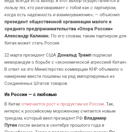
Ведь всегда есть выбор, и этот выбор осуществляется в
пользу тех, кто разговаривает с тобой как с партнёром,
когда есть надёжность и взаимоуважение»,
— объяснил
президент общественной организации малого и
среднего предпринимательства «Опора России»
Александр Калинин.
По его словам, таким партнером для
Китая может стать Россия.
22 марта президент США
Дональд Трамп
подписал
меморандум о борьбе с «экономической агрессией Китая».
В ответ на это Министерство коммерции КНР объявило о
намерении ввести пошлины на ряд импортируемых из
Соединённых Штатов товаров.
Из России — с любовью
В Китае
отмечается рост к продуктам из России.
Так,
интерес к российскому мороженому считается новым
трендом, который ввел президент РФ
Владимир
Путин
после визита в сентябре прошлого года в