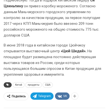
Поднебесную. Тогда в подарок китайском лидеру
Си
Цзиньпину
он привез коробку мороженого. Согласно
данным Маньчжурского городского управлении по
контролю за качеством продукции, за первое полугодие
2017 через КПП Маньчжурия было ввезено 209 тонн
российского мороженого на общую стоимость 775 тыс.
долларов США.
В июне 2018 года в китайском городе Цюйчжоу
открывается выставочный центр
«Цюй Шидай».
На
площадке будет размещена постоянно действующая
выставка товаров из России, среди которых
пользующаяся большим спросом в Китае продукция для
укрепления здоровья и иммунитета.
Китай
продукты
США
Telegram
VK
Поделись