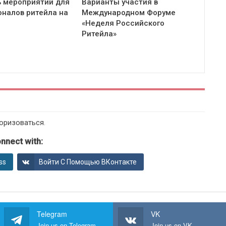
 мероприятий для
Варианты участия в
налов ритейла на
Международном Форуме
«Неделя Российского
Ритейла»
оризоваться
.
nnect with:
ss
Войти С Помощью ВКонтакте
Telegram
VK
Join us on Telegram
Join us on VK