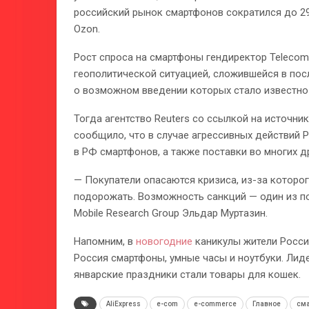
российский рынок смартфонов сократился до 29,
Ozon.
Рост спроса на смартфоны гендиректор Telecom
геополитической ситуацией, сложившейся в посл
о возможном введении которых стало известно 
Тогда агентство Reuters со ссылкой на источн
сообщило, что в случае агрессивных действий 
в РФ смартфонов, а также поставки во многих др
— Покупатели опасаются кризиса, из-за которо
подорожать. Возможность санкций — один из по
Mobile Research Group Эльдар Муртазин.
Напомним, в
новогодние
каникулы жители России
Россия смартфоны, умные часы и ноутбуки. Лид
январские праздники стали товары для кошек.
AliExpress
e-com
e-commerce
Главное
см