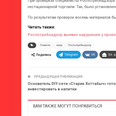
При проверках специалисты Роспотребнадзора 
нестационарной торговли. Так, было установлен
По результатам проверок восемь материалов бы
Читать также:
Роспотребнадзор выявил нарушения у прои
Главное
икра
Роспотребнадзор
Telegram
VK
Эл. 
Поделись
ПРЕДЫДУЩАЯ ПУБЛИКАЦИЯ
Основатель DIY-сети «Старик Хоттабыч» гото
инвестировать в напитки
ВАМ ТАКЖЕ МОГУТ ПОНРАВИТЬСЯ