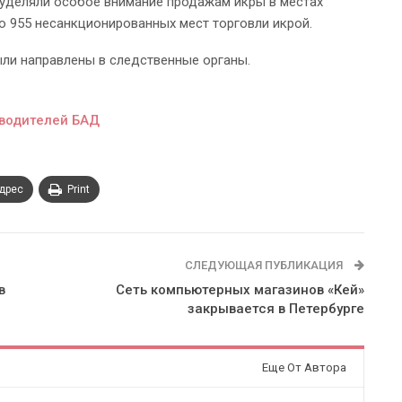
уделяли особое внимание продажам икры в местах
о 955 несанкционированных мест торговли икрой.
ли направлены в следственные органы.
зводителей БАД
адрес
Print
СЛЕДУЮЩАЯ ПУБЛИКАЦИЯ
в
Сеть компьютерных магазинов «Кей»
закрывается в Петербурге
Еще От Автора