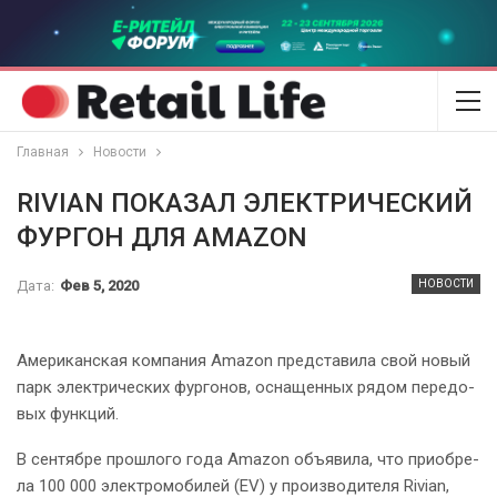
Главная
Новости
RIVIAN ПОКАЗАЛ ЭЛЕКТРИЧЕСКИЙ
ФУРГОН ДЛЯ AMAZON
Дата:
Фев 5, 2020
НОВОСТИ
Аме­ри­кан­ская ком­па­ния Amazon пред­ста­ви­ла свой но­вый
парк элек­три­че­ских фур­го­нов, осна­щен­ных ря­дом пе­ре­до­
вых функ­ций.
В сен­тяб­ре про­шло­го го­да Amazon объяви­ла, что при­об­ре­
ла 100 000 элек­тро­мо­би­лей (EV) у про­из­во­ди­те­ля Rivian,