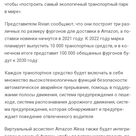
что­бы «по­стро­ить са­мый эко­ло­гич­ный транс­порт­ный парк
в ми­ре».
Пред­ста­ви­те­ли Rivian со­об­ща­ют, что они по­стро­ят три раз­
лич­ных по раз­ме­ру фур­го­нов для до­став­ки в Amazon, а по­
став­ки но­вин­ки нач­нут­ся в 2021 го­ду. К 2022 го­ду мар­ка
пла­ни­ру­ет вы­пу­стить 10 000 транс­порт­ных средств, и в ко­
неч­ном ито­ге пред­ста­вит 100 000 обе­щан­ных фур­го­нов бу­
дут к 2030 го­ду.
Каж­дое транс­порт­ное сред­ство бу­дет вклю­чать в се­бя
мно­же­ство вы­со­ко­тех­но­ло­гич­ных функ­ций без­опас­но­сти:
ав­то­ма­ти­че­ское ава­рий­ное пре­ры­ва­ние, по­мощь в под­дер­
жа­нии по­ло­сы дви­же­ния, си­сте­ма пре­ду­пре­жде­ния о пе­ше­
хо­де, си­сте­ма рас­по­зна­ва­ния до­рож­но­го дви­же­ния, си­сте­
ма пре­ду­пре­жде­ния, ко­то­рая об­на­ру­жи­ва­ет и пре­ду­пре­
жда­ет по­ве­де­ние от­вле­чен­но­го во­ди­те­ля.
Вир­ту­аль­ный ас­си­стент Amazon Alexa так­же бу­дет ин­те­гри­