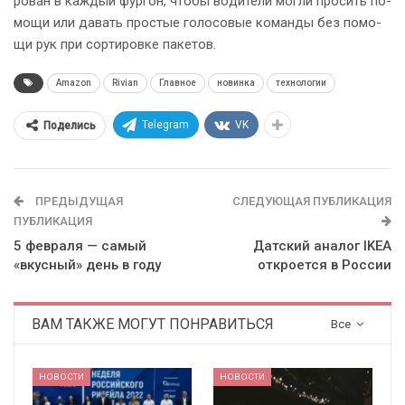
ро­ван в каж­дый фур­гон, что­бы во­ди­те­ли мог­ли про­сить по­
мо­щи или да­вать про­стые го­ло­со­вые ко­ман­ды без по­мо­
щи рук при сор­ти­ров­ке па­ке­тов.
Amazon
Rivian
Главное
новинка
технологии
Telegram
VK
Поделись
ПРЕДЫДУЩАЯ
СЛЕДУЮЩАЯ ПУБЛИКАЦИЯ
ПУБЛИКАЦИЯ
5 февраля — самый
Датский аналог IKEA
«вкусный» день в году
откроется в России
ВАМ ТАКЖЕ МОГУТ ПОНРАВИТЬСЯ
Все
НОВОСТИ
НОВОСТИ