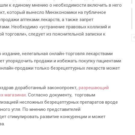
ришли к единому мнению о необходимости включить в него
акт, который вынесло Минэкономики на публичное
продажи аптеками лекарств, а также запрет
тами. Необходимо «устранение правовых коллизий и
й торговли», следует из пояснительной записки к
 издание, нелегальная онлайн-торговля лекарствами
ет упорядочить продажи и избежать покупку пациентами
 онлайн-продажи только безрецептурных лекарств может
инздрав доработанный законопроект,
разрешающий
ых магазинах
. Согласно документу, торговым
лизацией несложных безрецептурных препаратов вроде
нного угля. По мнению представителей
удет стимулировать развитие конкуренции и может
ва.