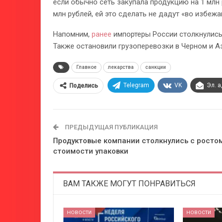
если обычно сеть закупала продукцию на 1 млн р
млн рублей, ей это сделать не дадут «во избеж
Напомним,
ранее
импортеры России столкнулись
Также остановили грузоперевозки в Черном и А
Главное
лекарства
санкции
Telegram
VK
Эл. 
Поделись
ПРЕДЫДУЩАЯ ПУБЛИКАЦИЯ
Продуктовые компании столкнулись с росто
стоимости упаковки
ВАМ ТАКЖЕ МОГУТ ПОНРАВИТЬСЯ
НОВОСТИ
НОВОСТИ