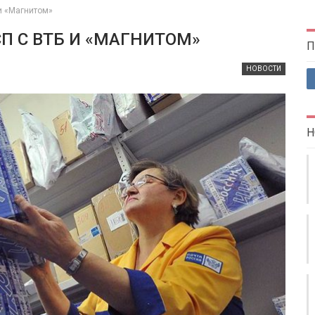
и «Магнитом»
СП С ВТБ И «МАГНИТОМ»
П
НОВОСТИ
Н