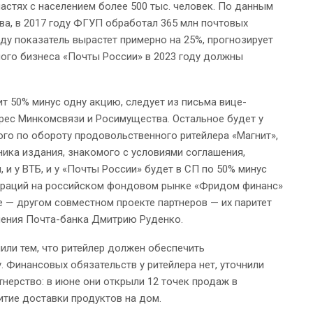
ластях с населением более 500 тыс. человек. По данным
а, в 2017 году ФГУП обработал 365 млн почтовых
ду показатель вырастет примерно на 25%, прогнозирует
ого бизнеса «Почты России» в 2023 году должны
т 50% минуc одну акцию, следует из письма вице-
рес Минкомсвязи и Росимущества. Остальное будет у
ого по обороту продовольственного ритейлера «Магнит»,
ника издания, знакомого с условиями соглашения,
 и у ВТБ, и у «Почты России» будет в СП по 50% минус
пераций на российском фондовом рынке «Фридом финанс»
е — другом совместном проекте партнеров — их паритет
ления Почта-банка Дмитрию Руденко.
или тем, что ритейлер должен обеспечить
 Финансовых обязательств у ритейлера нет, уточнили
тнерство: в июне они открыли 12 точек продаж в
итие доставки продуктов на дом.