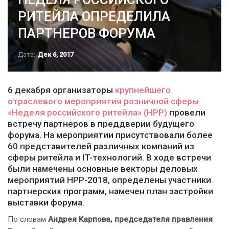
РИТЕЙЛА ОПРЕДЕЛИЛА
ПАРТНЕРОВ ФОРУМА
Дата:
Дек 6, 2017
6 декабря организаторы
крупнейшего
отраслевого мероприятия розничной сферы
«Неделя российского ритейла» (НРР)
провели
встречу партнеров в преддверии будущего
форума. На мероприятии присутствовали более
60 представителей различных компаний из
сферы ритейла и IT-технологий. В ходе встречи
были намечены основные векторы деловых
мероприятий НРР-2018, определены участники
партнерских программ, намечен план застройки
выставки форума.
По словам
Андрея Карпова, председателя правления