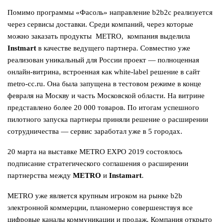
Помимо программы «Фасоль» направление b2b2c реализуется
через сервисы доставки. Среди компаний, через которые
можно заказать продукты METRO, компания выделила
Instmart
в качестве ведущего партнера. Совместно уже
реализован уникальный для России проект ― полноценная
онлайн-витрина, встроенная как white-label решение в сайт
metro-cc.ru. Она была запущена в тестовом режиме в конце
февраля на Москву и часть Московской области. На витрине
представлено более 20 000 товаров. По итогам успешного
пилотного запуска партнеры приняли решение о расширении
сотрудничества ― сервис заработал уже в 5 городах.
20 марта на выставке METRO EXPO 2019 состоялось
подписание стратегического соглашения о расширении
партнерства между
METRO
и
Instamart
.
METRO уже является крупным игроком на рынке b2b
электронной коммерции, планомерно совершенствуя все
цифровые каналы коммуникации и продаж. Компания открыто