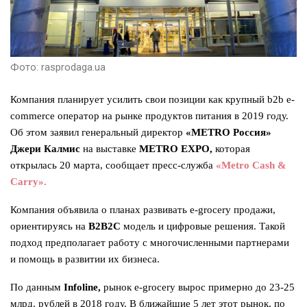
Фото: rasprodaga.ua
Компания планирует усилить свои позиции как крупный b2b e-
commerce оператор на рынке продуктов питания в 2019 году.
Об этом заявил генеральный директор
«METRO Россия»
Джери Калмис
на выставке
METRO EXPO,
которая
открылась 20 марта, сообщает пресс-служба
«Metro Cash &
Carry».
Компания объявила о планах развивать e-grocery продажи,
ориентируясь на
B2B2C
модель и цифровые решения. Такой
подход предполагает работу с многочисленными партнерами
и помощь в развитии их бизнеса.
По данным
Infoline,
рынок e-grocery вырос примерно до 23-25
млрд. рублей в 2018 году. В ближайшие 5 лет этот рынок, по