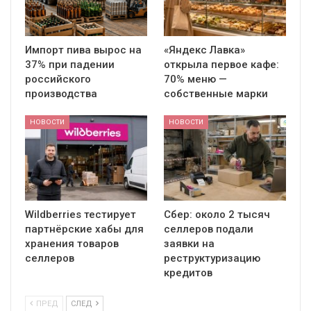
Импорт пива вырос на
«Яндекс Лавка»
37% при падении
открыла первое кафе:
российского
70% меню —
производства
собственные марки
НОВОСТИ
НОВОСТИ
Wildberries тестирует
Сбер: около 2 тысяч
партнёрские хабы для
селлеров подали
хранения товаров
заявки на
селлеров
реструктуризацию
кредитов
ПРЕД
СЛЕД