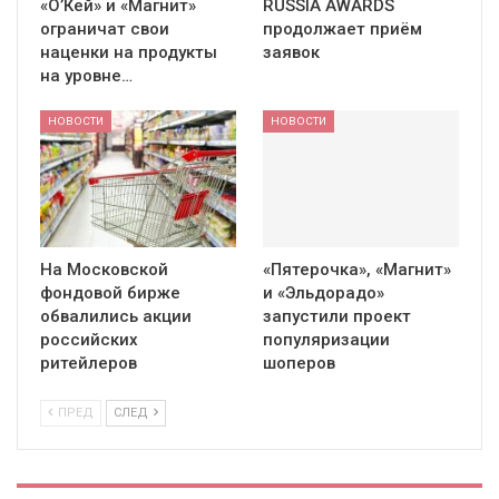
«О’Кей» и «Магнит»
RUSSIA AWARDS
ограничат свои
продолжает приём
наценки на продукты
заявок
на уровне…
НОВОСТИ
НОВОСТИ
На Московской
«Пятерочка», «Магнит»
фондовой бирже
и «Эльдорадо»
обвалились акции
запустили проект
российских
популяризации
ритейлеров
шоперов
ПРЕД
СЛЕД