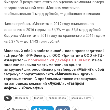
быстрее. В результате этого, по оценкам компании, потеря
продаж розничной сети «Магнит» составила
приблизительно 1 млрд рублей», — добавляет компания.
Чистая прибыль «Магнита» в 2017 году снизилась по
сравнению с 2016 годом на 34,7% — до 35,5 млрд рублей.
Выручка «Магнита» в 2017 году по сравнению с 2016 годом
на 6,37 % — до 1,143 трлн рублей.
Массовый сбой в работе онлайн-касс производителей
«Штрих-М», «РР-Электро», ООО «Тринити» и ООО «НТЦ-
Измеритель»
произошел 20 декабря в 1:00 мск
. Из-за
поломки закрыли часть магазинов одного
из крупнейших российских ритейлеров
«
Магнит»,
сбой
затронул продуктовую сеть
«Магнолия»
и другие
торговые точки. С проблемами также столкнулись
на заправках компаний
«
Лукойл»
,
«
Газпром
нефть»
и
«
Роснефть»
.
Избранное
Магнит
онлайн-касса
розничные сети
Telegram
VK
Поделись