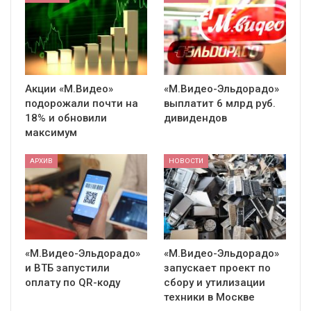
Акции «М.Видео»
«М.Видео-Эльдорадо»
подорожали почти на
выплатит 6 млрд руб.
18% и обновили
дивидендов
максимум
АРХИВ
НОВОСТИ
«М.Видео-Эльдорадо»
«М.Видео-Эльдорадо»
и ВТБ запустили
запускает проект по
оплату по QR-коду
сбору и утилизации
техники в Москве