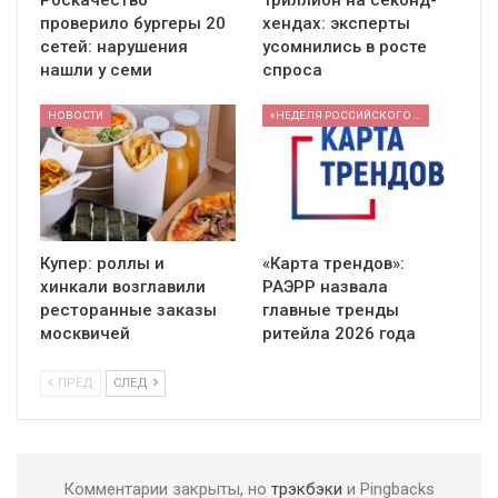
Роскачество
Триллион на секонд-
проверило бургеры 20
хендах: эксперты
сетей: нарушения
усомнились в росте
нашли у семи
спроса
НОВОСТИ
«НЕДЕЛЯ РОССИЙСКОГО РИТЕЙЛА» 2026
Купер: роллы и
«Карта трендов»:
хинкали возглавили
РАЭРР назвала
ресторанные заказы
главные тренды
москвичей
ритейла 2026 года
ПРЕД
СЛЕД
Комментарии закрыты, но
трэкбэки
и Pingbacks