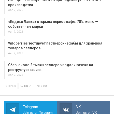
Импорт пива вырос на 37% при падении российского
производства
Авг 7, 2026
«Яндекс Лавка» открыла первое кафе: 70% меню —
собственные марки
Авг 7, 2026
Wildberries тестирует партнёрские хабы для хранения
товаров селлеров
Авг 7, 2026
Сбер: около 2 тысяч селлеров подали заявки на
реструктуризацию…
Авг 7, 2026
ПРЕД
СЛЕД
1 из 2 608
Telegram
VK
Join us on Telegram
Join us on VK