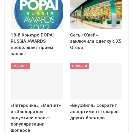
18-й Конкурс POPAI
Сеть «О’кей»
RUSSIA AWARDS
заключила сделку с X5
продолжает приём
Group
заявок
НОВОСТИ
НОВОСТИ
«Пятерочка», «Магнит»
«ВкусВилл» сократит
и «Эльдорадо»
ассортимент товаров
запустили проект
других брендов
популяризации
шоперов