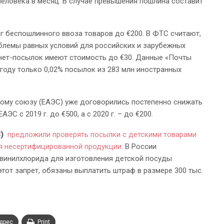
 человека в месяц. В случае превышения пошлина составит
ог беспошлинного ввоза товаров до €200. В ФТС считают,
облемы равных условий для российских и зарубежных
рнет-посылок имеют стоимость до €30. Данные «Почты
году только 0,02% посылок из 283 млн иностранных
ому союзу (ЕАЭС) уже договорились постепенно снижать
С с 2019 г. до €500, а с 2020 г. – до €200.
)
предложили проверять посылки с детскими товарами
я несертифицированной продукции.
В России
ивинилхлорида для изготовления детской посуды
тот запрет, обязаны выплатить штраф в размере 300 тыс.
адрес
Print