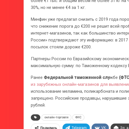
более €1 тыс. и общим весом не более 31 кг на
30%, но не менее €4 за 1 кг.
Минфин уже предлагал снизить с 2019 года пор
что снижение порога до €200 не решит всей пр
интернет-магазинов, так как большинство инте
России» подтверждают эту информацию: в 2017 
посылок стояли дороже €200.
Партнеры России по Евразийскому экономическ
максимальную сумму: по Таможенному кодексу ЕАЭ
Ранее
Федеральной таможенной слу
жбе
(ФТС
из зарубежных онлайн-магазинов для выявлени
использование меламина, поликарбоната и пол
запрещено. Российские продавцы, нарушившие э
рублей.
онлайн-торговля
ФНС
Telegram
VK
Эл. 
Поделись