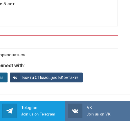
 5 лет
оризоваться
.
nnect with:
ss
Войти С Помощью ВКонтакте
Telegram
VK
Join us on Telegram
Join us on VK