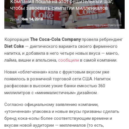
Компания пошла на этот решительный шаг,
чтобы завоевать симпатии миллениалов
Дата:
Янв 14, 2018
Фото: coca-colacompany.com
Корпорация
The Coca-Cola Company
провела ребрендинг
Diet Coke
— диетического варианта своего фирменного
напитка, и добавила в него четыре новых вкуса — манго,
лайма, вишни и апельсина,
сообщили
в самой компании.
Новая «облегченная» кола с фруктовым вкусом уже
появилось в розничной торговой сети США. Напиток
расфасован в высокие узкие банки емкостью 360
миллилитров с «минималистичным» дизайном.
Согласно официальному заявлению компании,
«утонченная» упаковка и новые вкусы призваны сделать
бренд кока-колы более соответствующим времени и
вкусам новой аудитории — миллениалов (то есть,