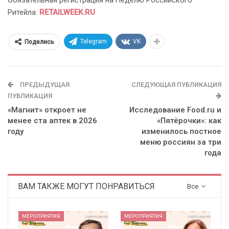
Обязательная регистрация на Неделю Российского
Ритейла:
RETAILWEEK.RU
Telegram
VK
Поделись
ПРЕДЫДУЩАЯ
СЛЕДУЮЩАЯ ПУБЛИКАЦИЯ
ПУБЛИКАЦИЯ
«Магнит» откроет не
Исследование Food.ru и
менее ста аптек в 2026
«Пятёрочки»: как
году
изменилось постное
меню россиян за три
года
ВАМ ТАКЖЕ МОГУТ ПОНРАВИТЬСЯ
Все
МЕРОПРИЯТИЯ
МЕРОПРИЯТИЯ