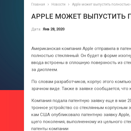
Главная
Новости
Apple может выпустить полностью
APPLE МОЖЕТ ВЫПУСТИТЬ 
Дата:
Янв 28, 2020
Аме­ри­кан­ская ком­па­ния Apple отпра­вила в пат
пол­но­стью стек­лян­ный. Он будет в форме изо­г­н
ввода встро­ены в сплош­ную поверх­ность из сте
за дис­плеем.
По сло­вам раз­ра­бот­чи­ков, кор­пус этого ком­пь
зрач­ном виде. Так­же в заявке сооб­ща­ется, что 
Ком­па­ния подала патент­ную заявку еще в мае 201
трон­ное устройство со стек­лян­ным кор­пус­ным э
кам США опуб­ли­ко­вало патент­ную заявку Apple, 
щего поко­ле­ния, выпол­нен­ному из цель­ного стек
патенты ком­па­нии