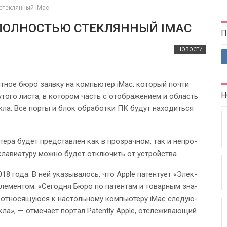
 стеклянный iMac
ПОЛНОСТЬЮ СТЕКЛЯННЫЙ IMAC
П
НОВОСТИ
ент­ное бюро заявку на ком­пью­тер iMac, кото­рый почти
Н
у­того листа, в кото­ром часть с отоб­ра­же­нием и область
кла. Все порты и блок обра­ботки ПК будут нахо­диться
ю­тера будет пред­став­лен как в про­зрач­ном, так и непро­
кла­ви­а­туру можно будет отклю­чить от устройства.
8 года. В ней ука­зы­ва­лось, что Apple патен­тует «Элек­
ле­мен­том. «Се­го­дня Бюро по патен­там и товар­ным зна­
отно­ся­щу­юся к настоль­ному ком­пью­теру iMac сле­ду­ю­
ла», — отме­чает пор­тал Patently Apple, отсле­жи­ва­ю­щий