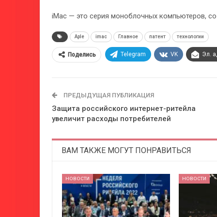
iMac — это серия моно­б­лоч­ных ком­пью­те­ров, со
Aple
imac
Главное
патент
технологии
Telegram
VK
Эл. 
Поделись
ПРЕДЫДУЩАЯ ПУБЛИКАЦИЯ
Защита российского интернет-ритейла
увеличит расходы потребителей
ВАМ ТАКЖЕ МОГУТ ПОНРАВИТЬСЯ
НОВОСТИ
НОВОСТИ