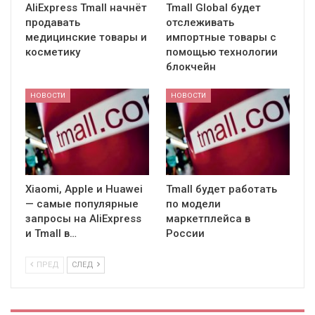
AliExpress Tmall начнёт
Tmall Global будет
продавать
отслеживать
медицинские товары и
импортные товары с
косметику
помощью технологии
блокчейн
НОВОСТИ
НОВОСТИ
Xiaomi, Apple и Huawei
Tmall будет работать
— самые популярные
по модели
запросы на AliExpress
маркетплейса в
и Tmall в…
России
ПРЕД
СЛЕД