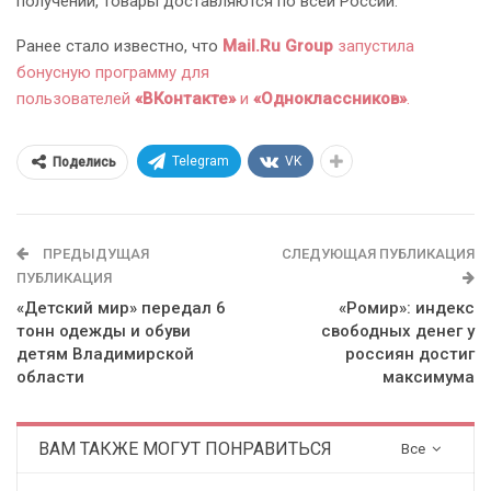
получении, товары доставляются по всей России.
Ранее стало известно, что
Mail.Ru Group
запустила
бонусную программу для
пользователей
«ВКонтакте»
и
«Одноклассников»
.
Telegram
VK
Поделись
ПРЕДЫДУЩАЯ
СЛЕДУЮЩАЯ ПУБЛИКАЦИЯ
ПУБЛИКАЦИЯ
«Детский мир» передал 6
«Ромир»: индекс
тонн одежды и обуви
свободных денег у
детям Владимирской
россиян достиг
области
максимума
ВАМ ТАКЖЕ МОГУТ ПОНРАВИТЬСЯ
Все